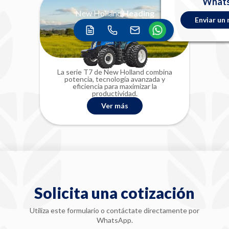
ventas@jesp
nuestro f
What
68
New Holland
Heading
Enviar un
Enviar un
Ir al for
Llam
La serie T7 de New Holland combina
La 
potencia, tecnología avanzada y
p
eficiencia para maximizar la
productividad.
Ver más
Solicita una cotización
Utiliza este formulario o contáctate directamente por
WhatsApp.