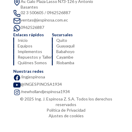
Av. Galo Plaza Lasso N73-126 y Antonio
Basantes
02 3 500605 / 0962526887
ventas@jespinosa.com.ec
0962526887
Enlaces rápidos
Sucursales
Inicio
Quito
Equipos
Guayaquil
Implementos
Babahoyo
Repuestos y Taller
Cayambe
Quiénes Somos
Riobamba
Nuestras redes
/ingjespinosa
@INGESPINOSA1934
/newhollandjespinosa1934
© 2025 Ing. J. Espinosa Z. S.A. Todos los derechos
reservados
Política de Privacidad
Ajustes de cookies