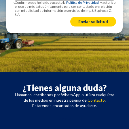
Confirmo que he leído y acepto la
Política de Privacidad
, y autorizo
el uso de mis datos únicamente para ser contactado en relación
con mi solicitud de información o servicios de Ing. J. Espinosa Z.
S.A.
¿Tienes alguna duda?
Llámanos, escríbenos por WhatsApp o utiliza cualquiera
de los medios en nuestra página de
Contacto
.
Estaremos encantados de ayudarte.
Llámanos
Escríbenos por WhatsApp